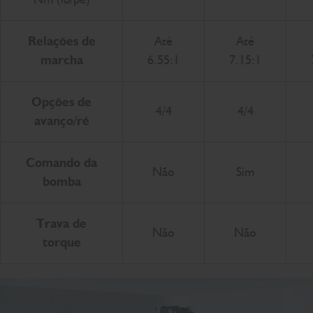
Relações de
Até
Até
marcha
6.55:1
7.15:1
Opções de
4/4
4/4
avanço/ré
Comando da
Não
Sim
bomba
Trava de
Não
Não
torque