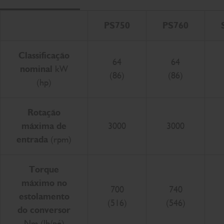
Ro
PS750
PS760
Classificação
64
64
nominal
kW
(86)
(86)
(hp)
Rotação
máxima de
3000
3000
entrada
(rpm)
Torque
máximo no
700
740
estolamento
(516)
(546)
do conversor
Nm (lb/pé)