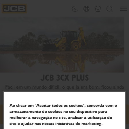
Abrir
Alternar tema
Seleção de país
Carrinho
Procurar
JCB Homepage
JCB 3CX PLUS
Fácil em um mundo difícil, o que já era bom, ficou ainda
melhor!
Ao clicar em "Aceitar todos os cookies", concorda com o
armazenamento de cookies no seu dispositivo para
Incluir no orçamento
melhorar a navegação no site, analisar a utilização do
site e ajudar nas nossas iniciativas de marketing.