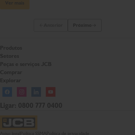
Ver mais
Anterior
Próximo
Slide anterior
Próximo slide
Produtos
Setores
Peças e serviços JCB
Comprar
Explorar
Facebook
Instagram
Linkedln
YouTube
Ligar: 0800 777 0400
Página inicial da JCB
Aviso legal
Política SSMA
Política de privacidade