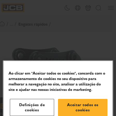
Abrir
Alternar tema
Seleção de país
Carrinho
Procurar
JCB Homepage
/ ... /
Engates rápidos
Voltar à página inicial
Ao clicar em "Aceitar todos os cookies", concorda com o
armazenamento de cookies no seu dispositivo para
melhorar a navegação no site, analisar a utilização do
site e ajudar nas nossas iniciativas de marketing.
Engate rápido hidráulico
Definições de
Aceitar todos os
cookies
cookies
Possibilita a troca rápida e segura de acessórios sem sair da