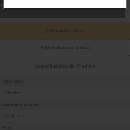
cabine, minimizando o tempo de inatividade.
Requisitar preço
Download de folheto
Especificações do Produto
Operação
Hidráulico
Diâmetro do pino
30-100 mm
Peso