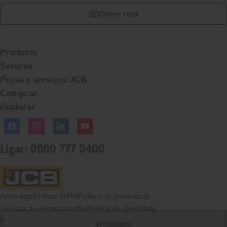
Obter rota
Produtos
Setores
Peças e serviços JCB
Comprar
Explorar
Facebook
Instagram
Linkedln
YouTube
Ligar: 0800 777 0400
Página inicial da JCB
Aviso legal
Política SSMA
Política de privacidade
Declaração Antiescravidão
Política de Qualidade
Relatório de igualdade salarial
Whatsapp