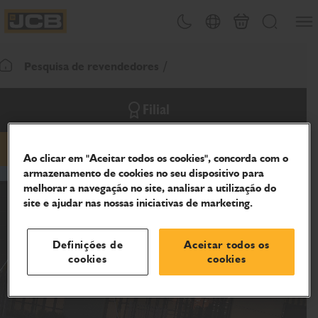
Abrir
Alternar tema
Seleção de país
Carrinho
Procurar
JCB Homepage
Pesquisa de revendedores
Voltar à página inicial
Filial
e-mail
telefone
site
Ao clicar em "Aceitar todos os cookies", concorda com o
armazenamento de cookies no seu dispositivo para
melhorar a navegação no site, analisar a utilização do
site e ajudar nas nossas iniciativas de marketing.
Definições de
Aceitar todos os
cookies
cookies