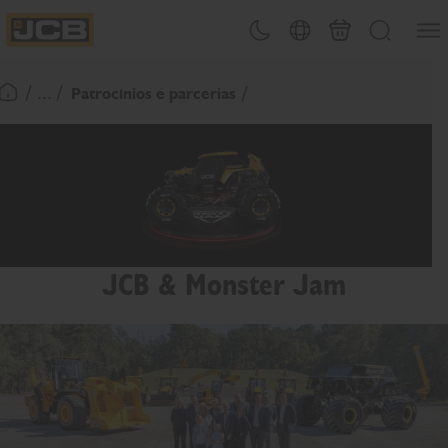
Abrir
Alternar tema
Seleção de país
Carrinho
Procurar
JCB Homepage
/ ... /
Patrocínios e parcerias
Voltar à página inicial
JCB & Monster Jam