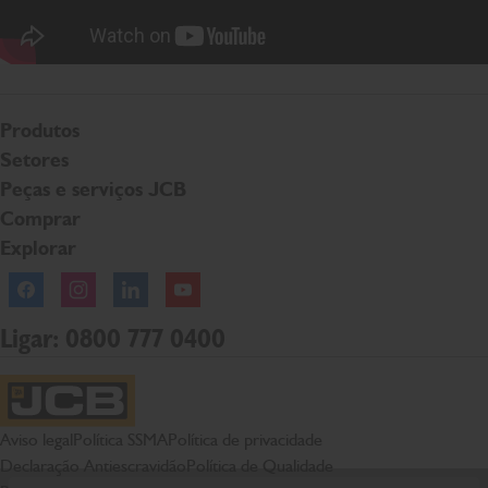
Produtos
Setores
Peças e serviços JCB
Comprar
Explorar
Facebook
Instagram
Linkedln
YouTube
Ligar: 0800 777 0400
Página inicial da JCB
Aviso legal
Política SSMA
Política de privacidade
Declaração Antiescravidão
Política de Qualidade