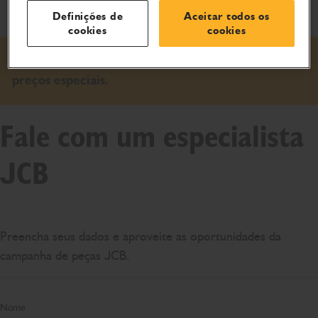
trabalho.
Definições de
Aceitar todos os
cookies
cookies
Faça o download do flyer com a lista completa e os
preços especiais.
Fale com um especialista
JCB
Preencha seus dados e aproveite as oportunidades da
campanha de peças JCB.
Nome