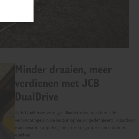
Minder draaien, meer
verdienen met JCB
DualDrive
JCB DualDrive voor graaflaadcombinaties heeft de
verwachtingen in de sector opnieuw gedefinieerd, waardoor
machinisten soepeler, sneller en ergonomischer kunnen
werken.