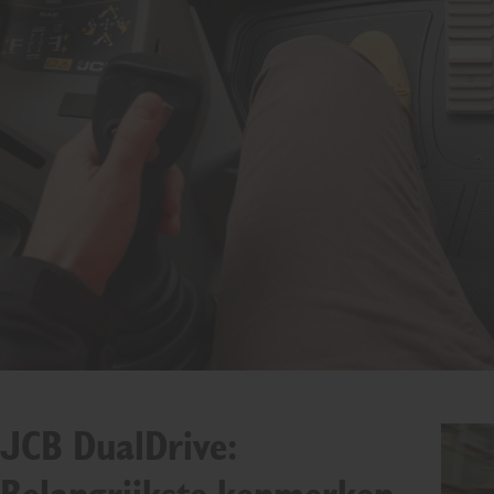
JCB DualDrive: