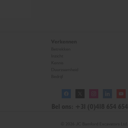
Verkennen
Betrekken
Inzicht
Kennis
Duurzaamheid
Bedrijf
Facebook
Twitter
Instagram
Linkedl
Bel ons: +31 (0)418 654 654
© 2026 JC Bamford Excavators Ltd.