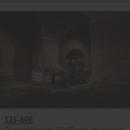
525-60E
De compacte verreiker 525-60E maakt deel uit van het