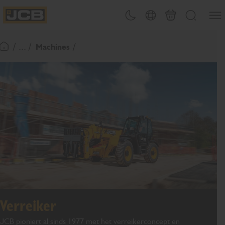
OVERSLAAN
Menu
Thema omschakelen
Landenkiezer
Mand
Zoeken
NAAR
JCB Homepage
INHOUD
/ ... /
Machines
Terugkeer naar startpagina
Verreiker
JCB pioniert al sinds 1977 met het verreikerconcept en