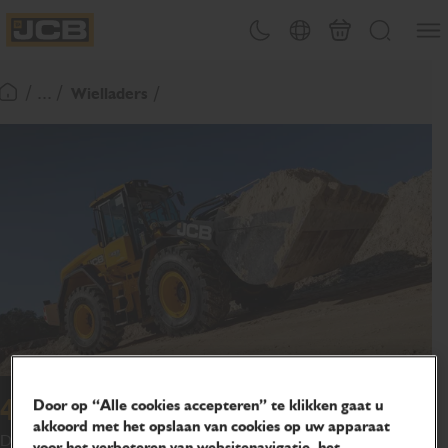
OVERSLAAN
Menu
Thema omschakelen
Landenkiezer
Mand
Zoeken
NAAR
JCB Homepage
INHOUD
/ ... /
Wielladers
Terugkeer naar startpagina
437
Door op “Alle cookies accepteren” te klikken gaat u
akkoord met het opslaan van cookies op uw apparaat
De 437 fase V wiellader zit boordevol nieuwe functies en opties
voor het verbeteren van websitenavigatie, het