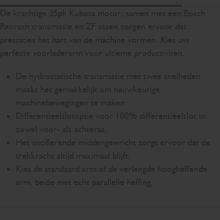
Sc
De krachtige 25pk Kubota motor, samen met een Bosch
Rexroth transmissie en ZF assen zorgen ervoor dat
prestaties het hart van de machine vormen. Kies uw
perfecte voorladerarm voor ultieme productiviteit.
De hydrostatische transmissie met twee snelheden
maakt het gemakkelijk om nauwkeurige
machinebewegingen te maken.
Differentieelslotoptie voor 100% differentieelslot in
zowel voor- als achteras.
Het oscillerende middengewricht zorgt ervoor dat de
trekkracht altijd maximaal blijft.
Kies de standaard arm of de verlengde hoogheffende
arm, beide met echt parallelle heffing.