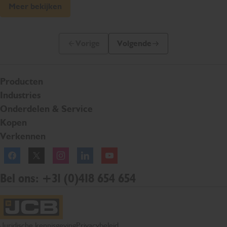
Meer bekijken
Vorige
Volgende
Vorige dia
Volgende dia
Producten
Industries
Onderdelen & Service
Kopen
Verkennen
Facebook
Twitter
Instagram
Linkedln
YouTube
Bel ons: +31 (0)418 654 654
JCB startpagina
Juridische kennisgeving
Privacybeleid