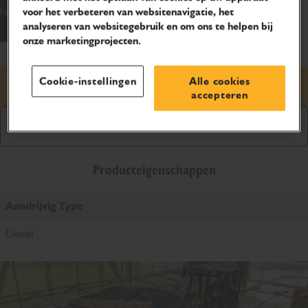
het is een radicaal andere wiellader.
voor het verbeteren van websitenavigatie, het
analyseren van websitegebruik en om ons te helpen bij
onze marketingprojecten.
Cookie-instellingen
Alle cookies
Prijsaanvraag
accepteren
Downloaden brochure
Producteigenschappen
Aandrijvig Type
Diesel