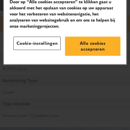
Door op “Alle cookies accepteren” te klikken gaat u
akkoord met het opslaan van cookies op uw apparaat
voor het verbeteren van websitenavigatie, het
analyseren van websitegebruik en om ons te helpen bij
Prijsaanvraag
onze marketingprojecten.
Producteigenschappen
Cookie-instellingen
Alle cookies
accepteren
Type behuizing
ROPS Frame
Aandrijving Type
Diesel
Type kiepbak
Voorste punt / Draaibare punt