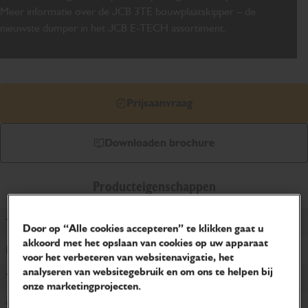
Meer informatie over de JCB 3TE bouwplaatskipper – de
nieuwste dumper in het JCB E-TECH assortiment.
Prijsaanvraag
Downloaden brochure
Producteigenschappen
Type behuizing
Door op “Alle cookies accepteren” te klikken gaat u
akkoord met het opslaan van cookies op uw apparaat
ROPS Frame
voor het verbeteren van websitenavigatie, het
analyseren van websitegebruik en om ons te helpen bij
Type kiepbak
onze marketingprojecten.
Swivel Tip