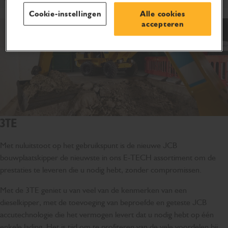
Cookie-instellingen
Alle cookies
accepteren
3TE
Met nuluitstoot op het gebruikspunt is de nieuwe JCB
bouwplaatskipper de nieuwste in ons E-TECH assortiment om de
prestaties te leveren die u nodig hebt, zonder compromissen.
Met de 3TE geniet u van veel van de kenmerken van een
dieselkipper, met de toevoeging van beproefde en geteste JCB
accutechnologie die het vermogen levert dat u nodig hebt op één
enkele lading. Het is tijd om te profiteren van de vele voordelen bij