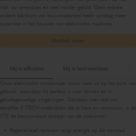
vlak van prestaties en veel minder geluid. Geen enkele
andere fabrikant van bouwmaterieel heeft vandaag meer
expertise in het bouwen van elektrische machines.
Ontdek meer
Hij is efficiënt
Hij is betrouwbaar
Hij
Sc
Onze elektrische minidumper stoot niets uit op het punt van
gebruik, waardoor hij perfect is voor binnen en in
geluidsgevoelige omgevingen. Gemaakt met veel van
dezelfde E-TECH onderdelen die je kent en vertrouwt, is de
3TE de betrouwbare dumper van de toekomst.
Regeneratief remmen vangt energie op die normaal