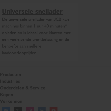
Universele snellader
De universele snellader van JCB kan
machines binnen 1 uur 40 minuten*
opladen en is ideaal voor klanten met
een veeleisende werkbelasting en de
behoefte aan snellere
laaddoorlooptijden.
Producten
Industries
Onderdelen & Service
Kopen
Verkennen
Facebook
Twitter
Instagram
Linkedln
YouTube