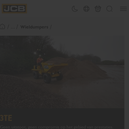
OVERSLAAN
Menu
Thema omschakelen
Landenkiezer
Mand
Zoeken
NAAR
JCB Homepage
INHOUD
/ ... /
Wieldumpers
Terugkeer naar startpagina
3TE
Geen uitstoot, geen compromis op het gebied van prestaties.