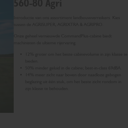
560-80 Agri
Introductie van ons assortiment landbouwverreikers. Kies
tussen de AGRISUPER, AGRIXTRA & AGRIPRO.
Onze geheel vernieuwde CommandPlus-cabine biedt
machinisten de ultieme rijervaring.
12% groter om het beste cabinevolume in zijn klasse te
bieden.
50% minder geluid in de cabine; best-in-class 69dBA.
14% meer zicht naar boven door naadloze gebogen
beglazing uit één stuk, om het beste zicht rondom in
zijn klasse te behouden.