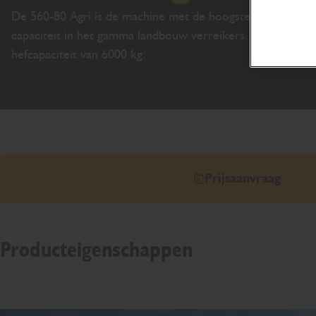
De 560-80 Agri is de machine met de hoogste
capaciteit in het gamma landbouw verreikers. Enorme
hefcapaciteit van 6000 kg.
Prijsaanvraag
Producteigenschappen