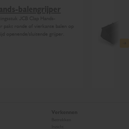
ands-balengrijper
tingsstuk JCB Clap Hands-
er pakt ronde of vierkante balen op
jd openende/sluitende grijper.
N
Verkennen
Betrekken
Inzicht