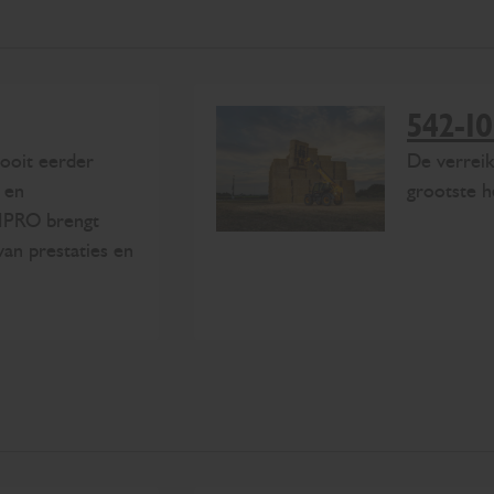
542-10
ooit eerder
De verrei
 en
grootste h
RIPRO brengt
van prestaties en