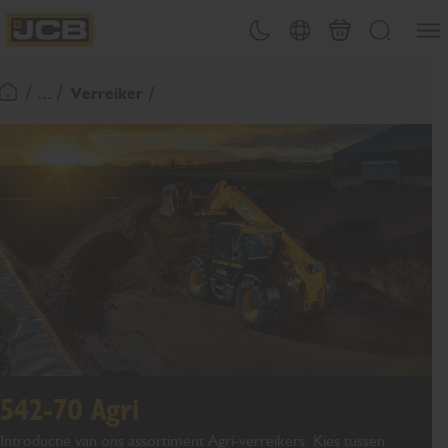
OVERSLAAN
Menu
Thema omschakelen
Landenkiezer
Mand
Zoeken
NAAR
JCB Homepage
INHOUD
/ ... /
Verreiker
Terugkeer naar startpagina
542-70 Agri
Introductie van ons assortiment Agri-verreikers. Kies tussen