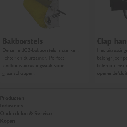
Bakborstels
Clap han
De serie JCB-bakborstels is sterker,
Het uitrustin
lichter en duurzamer. Perfect
balengrijper p
landbouwuitrustingsstuk voor
balen op met 
graanschoppen.
openende/sluit
Producten
Industries
Onderdelen & Service
Kopen