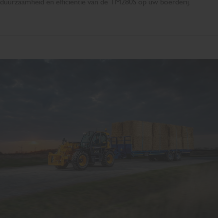
duurzaamheid en efficiëntie van de TM280S op uw boerderij.