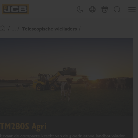
OVERSLAAN
Menu
Thema omschakelen
Landenkiezer
Mand
Zoeken
NAAR
JCB Homepage
INHOUD
/ ... /
Telescopische wielladers
Terugkeer naar startpagina
TM280S Agri
Ervaar de compacte kracht van de gloednieuwe landbouwlader