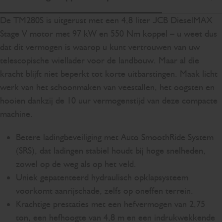
Sc
De TM280S is uitgerust met een 4,8 liter JCB DieselMAX
Stage V motor met 97 kW en 550 Nm koppel – u weet dus
dat dit vermogen is waarop u kunt vertrouwen van uw
telescopische wiellader voor de landbouw. Maar al die
kracht blijft niet beperkt tot korte uitbarstingen. Maak licht
werk van het schoonmaken van veestallen, het oogsten en
hooien dankzij de 10 uur vermogenstijd van deze compacte
machine.
Betere ladingbeveiliging met Auto SmoothRide System
(SRS), dat ladingen stabiel houdt bij hoge snelheden,
zowel op de weg als op het veld.
Uniek gepatenteerd hydraulisch opklapsysteem
voorkomt aanrijschade, zelfs op oneffen terrein.
Krachtige prestaties met een hefvermogen van 2,75
ton, een hefhoogte van 4,8 m en een indrukwekkende