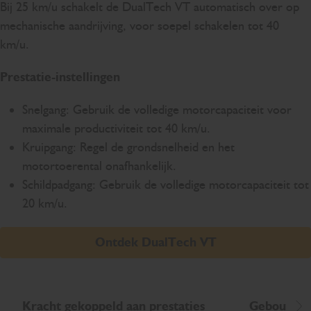
Bij 25 km/u schakelt de DualTech VT automatisch over op
mechanische aandrijving, voor soepel schakelen tot 40
km/u.
Prestatie-instellingen
Snelgang: Gebruik de volledige motorcapaciteit voor
maximale productiviteit tot 40 km/u.
Kruipgang: Regel de grondsnelheid en het
motortoerental onafhankelijk.
Schildpadgang: Gebruik de volledige motorcapaciteit tot
20 km/u.
Ontdek DualTech VT
Kracht gekoppeld aan prestaties
Gebouwd om