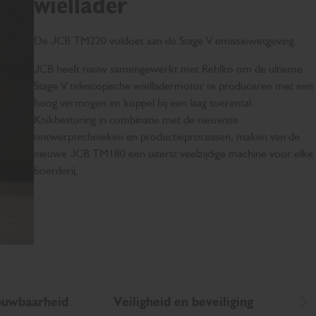
wiellader
De JCB TM220 voldoet aan de Stage V emissiewetgeving.
JCB heeft nauw samengewerkt met Rehlko om de ultieme
Stage V telescopische wielladermotor te produceren met een
hoog vermogen en koppel bij een laag toerental.
Knikbesturing in combinatie met de nieuwste
ontwerptechnieken en productieprocessen, maken van de
nieuwe JCB TM180 een uiterst veelzijdige machine voor elke
boerderij.
ouwbaarheid
Veiligheid en beveiliging
On