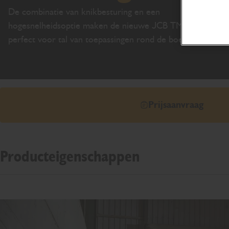
De combinatie van knikbesturing en een
hogesnelheidsoptie maken de nieuwe JCB TM220
perfect voor tal van toepassingen rond de boerderij.
Prijsaanvraag
Producteigenschappen