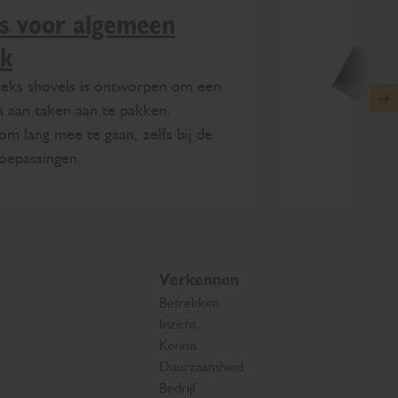
s voor algemeen
ik
eks shovels is ontworpen om een
N
a aan taken aan te pakken.
 lang mee te gaan, zelfs bij de
oepassingen.
Verkennen
Betrekken
Inzicht
Kennis
Duurzaamheid
Bedrijf