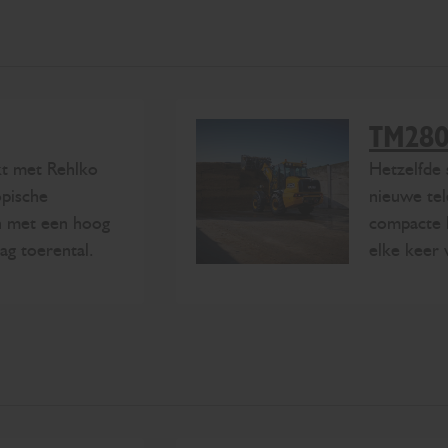
TM280
t met Rehlko
Hetzelfde 
opische
nieuwe tel
n met een hoog
compacte 
ag toerental.
elke keer 