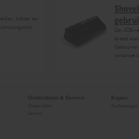
Shovel
erker, lichter en
gebru
itrustingsstuk
De JCB-re
breed scal
Gebouwd om
zwaarste t
Onderdelen & Service
Kopen
Onderdelen
Aanbiedingen
Service