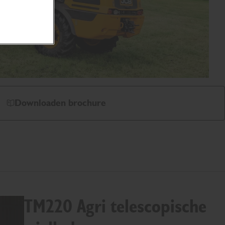
Downloaden brochure
TM220 Agri telescopische