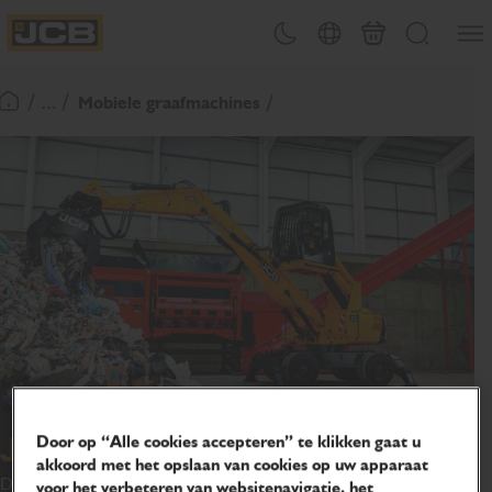
OVERSLAAN
Menu
Thema omschakelen
Landenkiezer
Mand
Zoeken
NAAR
JCB Homepage
INHOUD
/ ... /
Mobiele graafmachines
Terugkeer naar startpagina
Door op “Alle cookies accepteren” te klikken gaat u
JS20MH
akkoord met het opslaan van cookies op uw apparaat
Dedicated to waste. Designed to deliver.
voor het verbeteren van websitenavigatie, het