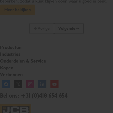
beperken, zodat u kunt blijven doen waar u goed in bent.
Meer bekijken
Vorige
Volgende
Vorige dia
Volgende dia
Producten
Industries
Onderdelen & Service
Kopen
Verkennen
Facebook
Twitter
Instagram
Linkedln
YouTube
Bel ons: +31 (0)418 654 654