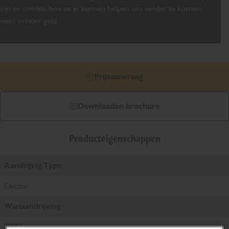
zijn en ontdek hoe ze je kunnen helpen om verder te komen,
voor minder geld.
Prijsaanvraag
Downloaden brochure
Producteigenschappen
Aandrijvig Type
Electric
Wielaandrijving
2WD