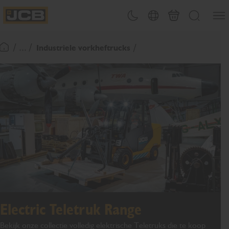
OVERSLAAN
Menu
Thema omschakelen
Landenkiezer
Mand
Zoeken
NAAR
JCB Homepage
INHOUD
/ ... /
Industriele vorkheftrucks
Terugkeer naar startpagina
Electric Teletruk Range
Bekijk onze collectie volledig elektrische Teletruks die te koop