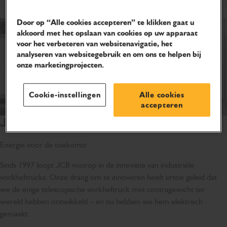
Door op “Alle cookies accepteren” te klikken gaat u
akkoord met het opslaan van cookies op uw apparaat
voor het verbeteren van websitenavigatie, het
analyseren van websitegebruik en om ons te helpen bij
onze marketingprojecten.
Cookie-instellingen
Alle cookies
accepteren
JCB Electric Teletruks
Energie voor de toekomst
Sinds 1997 loopt JCB voorop in de innovatie van industriële
vorkheftrucks. Onze drang om te innoveren heeft ertoe geleid dat
we de enige telescopische vorkheftruck met contragewicht ter
wereld hebben ontwikkeld – en nu hebben we hem elektrisch
gemaakt.