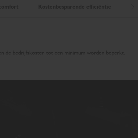
comfort
Kostenbesparende efficiëntie
Ge
Sc
 en de bedrijfskosten tot een minimum worden beperkt.