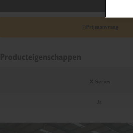
Prijsaanvraag
Producteigenschappen
X Series
Ja