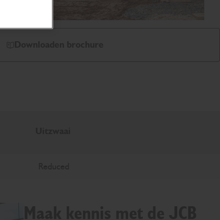
Downloaden brochure
Uitzwaai
Reduced
Maak kennis met de JCB