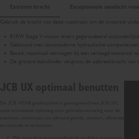
Extreme kracht
Exceptionele aandacht voor
Gebruik de kracht van deze rupskraan om de zwaarste uitdag
81KW Stage V-motor levert gegarandeerd uitzonderlijke
Gebouwd met ultramoderne hydraulische componenten v
Bereik maximaal vermogen bij een verlaagd toerental v
De grotere bakcilinder vergroot de opbreekkracht van
JCB UX optimaal benutten
De JCB 145XR graafmachine is geïntegreerd met JCB UX,
onze innovatieve oplossing voor gebruikerservaring voor de
machinist, ontworpen om allround gemak, comfort, efficiëntie
en controle te verbeteren.
Met meerdere gepersonaliseerde profielen waartussen