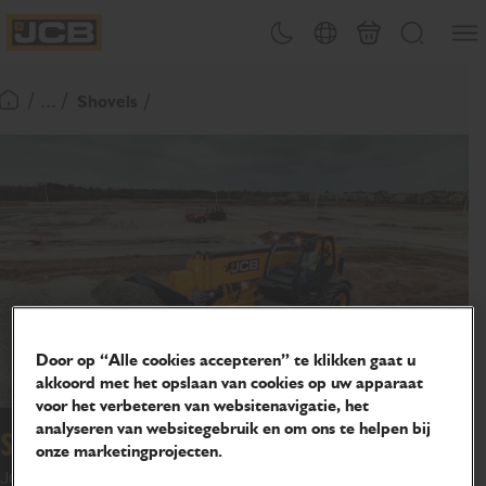
OVERSLAAN
Menu
Thema omschakelen
Landenkiezer
Mand
Zoeken
NAAR
JCB Homepage
INHOUD
/ ... /
Shovels
Terugkeer naar startpagina
Door op “Alle cookies accepteren” te klikken gaat u
akkoord met het opslaan van cookies op uw apparaat
voor het verbeteren van websitenavigatie, het
analyseren van websitegebruik en om ons te helpen bij
Shovels voor algemeen gebruik
onze marketingprojecten.
JCB Attachments biedt een breed assortiment GP-shovels voor