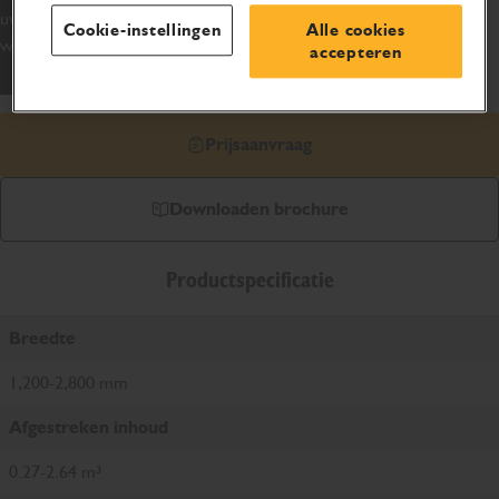
uw graaflaadmachine, verreiker, Telemaster, schranklader en
Cookie-instellingen
Alle cookies
wielladers.
accepteren
Prijsaanvraag
Downloaden brochure
Productspecificatie
Breedte
1,200-2,800 mm
Afgestreken inhoud
0.27-2.64 m³