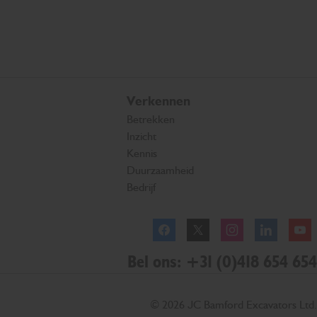
Verkennen
Betrekken
Inzicht
Kennis
Duurzaamheid
Bedrijf
Facebook
Twitter
Instagram
Linkedl
Bel ons: +31 (0)418 654 654
© 2026 JC Bamford Excavators Ltd.