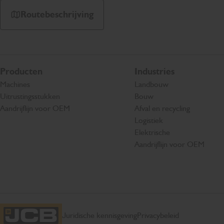
Routebeschrijving
Producten
Industries
Machines
Landbouw
Uitrustingsstukken
Bouw
Aandrijflijn voor OEM
Afval en recycling
Logistiek
Elektrische
Aandrijflijn voor OEM
Juridische kennisgeving
Privacybeleid