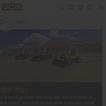
कॉन्टेंट
&#x9
थीम टॉगल करें
कंट्री पिकर
बास्केट
खोजें
पर
JCB Homepage
जाएँ
/ ... /
मशीनों
होमपेज पर वापस जाएँ
व्हील लोडर
JCB भारत में कुछ बेहतरीन व्हील लोडर्स ऑफ़र करता है जो प्रदर्शन को
बेहतर बनाते हैं। व्हील्ड लोडर्स की हमारी नई रेंज को ईंधन दक्षता, प्रदर्शन ,