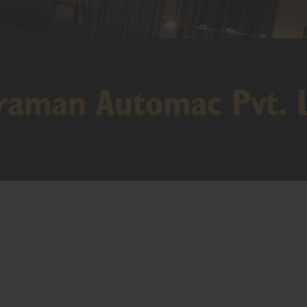
traman Automac Pvt. 