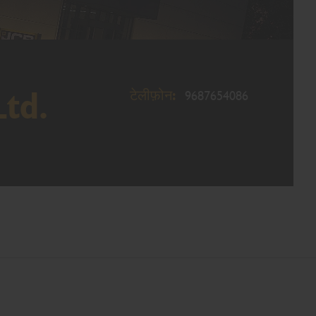
टेलीफ़ोन:
Ltd.
9687654086