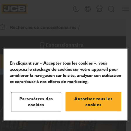
Ouvri
Changement de thème
Sélecteur de pays
Panier
Recherche
JCB Homepage
Recherche de concessionnaires
Retour page d'accueil
Concessionnaire
En cliquant sur « Accepter tous les cookies », vous
hidden-phone
hidden-website
acceptez le stockage de cookies sur votre appareil pour
améliorer la navigation sur le site, analyser son utilisation
et contribuer à nos efforts de marketing.
Paramètres des
Autoriser tous les
cookies
cookies