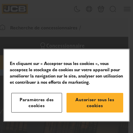
Ouvri
Changement de thème
Sélecteur de pays
Panier
Recherche
JCB Homepage
Recherche de concessionnaires
Retour page d'accueil
Concessionnaire
En cliquant sur « Accepter tous les cookies », vous
hidden-email
hidden-phone
hidden-website
acceptez le stockage de cookies sur votre appareil pour
améliorer la navigation sur le site, analyser son utilisation
et contribuer à nos efforts de marketing.
Paramètres des
Autoriser tous les
cookies
cookies