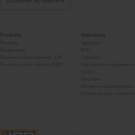
Obtenir un itinéraire
Produits
Industries
Machines
Agriculture
Équipements
BTP
Groupes motopropulseurs JCB
Logistique
Powertrain pour solutions OEM
Administrations publiques et 
locales
Électrique
Groupes motopropulseurs
Powertrain pour solution