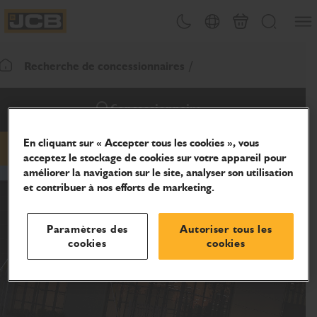
Ouvri
Changement de thème
Sélecteur de pays
Panier
Recherche
JCB Homepage
Recherche de concessionnaires
Retour page d'accueil
Concessionnaire
En cliquant sur « Accepter tous les cookies », vous
hidden-email
hidden-website
acceptez le stockage de cookies sur votre appareil pour
améliorer la navigation sur le site, analyser son utilisation
et contribuer à nos efforts de marketing.
Paramètres des
Autoriser tous les
cookies
cookies