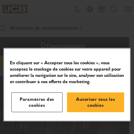
Ouvri
Changement de thème
Sélecteur de pays
Panier
Recherche
JCB Homepage
Recherche de concessionnaires
Retour page d'accueil
Concessionnaire
En cliquant sur « Accepter tous les cookies », vous
hidden-phone
hidden-website
acceptez le stockage de cookies sur votre appareil pour
améliorer la navigation sur le site, analyser son utilisation
et contribuer à nos efforts de marketing.
Paramètres des
Autoriser tous les
cookies
cookies