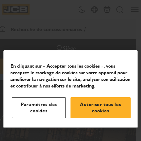
Ouvri
Changement de thème
Sélecteur de pays
Panier
Recherche
JCB Homepage
Recherche de concessionnaires
Retour page d'accueil
Siège
En cliquant sur « Accepter tous les cookies », vous
hidden-email
hidden-phone
hidden-website
acceptez le stockage de cookies sur votre appareil pour
améliorer la navigation sur le site, analyser son utilisation
et contribuer à nos efforts de marketing.
Paramètres des
Autoriser tous les
cookies
cookies