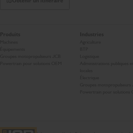
Obtenir un itinéraire
Produits
Industries
Machines
Agriculture
Équipements
BTP
Groupes motopropulseurs JCB
Logistique
Powertrain pour solutions OEM
Administrations publiques et 
locales
Électrique
Groupes motopropulseurs
Powertrain pour solution