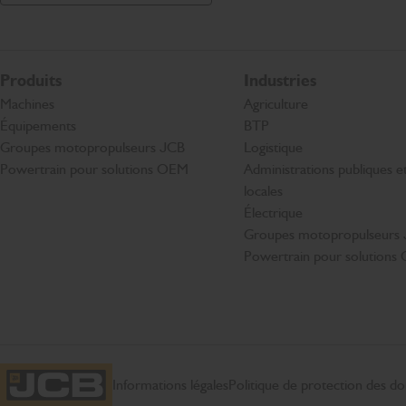
Produits
Industries
Machines
Agriculture
Équipements
BTP
Groupes motopropulseurs JCB
Logistique
Powertrain pour solutions OEM
Administrations publiques et 
locales
Électrique
Groupes motopropulseurs
Powertrain pour solution
Informations légales
Politique de protection des d