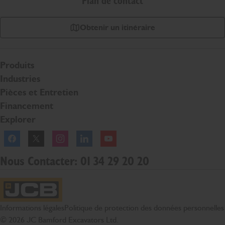
Plan de contact
Obtenir un itinéraire
Produits
Industries
Pièces et Entretien
Financement
Explorer
Facebook
Twitter
Instagram
Linkedln
YouTube
Nous Contacter: 01 34 29 20 20
Page d'accueil JCB
Informations légales
Politique de protection des données personnelles
© 2026 JC Bamford Excavators Ltd.