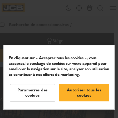
Ouvri
Changement de thème
Sélecteur de pays
Panier
Recherche
JCB Homepage
Recherche de concessionnaires
Retour page d'accueil
Siège
En cliquant sur « Accepter tous les cookies », vous
hidden-email
hidden-phone
acceptez le stockage de cookies sur votre appareil pour
améliorer la navigation sur le site, analyser son utilisation
et contribuer à nos efforts de marketing.
Paramètres des
Autoriser tous les
cookies
cookies