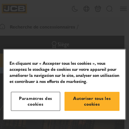
Ouvri
Changement de thème
Sélecteur de pays
Panier
Recherche
JCB Homepage
Recherche de concessionnaires
Retour page d'accueil
Siège
En cliquant sur « Accepter tous les cookies », vous
hidden-email
hidden-phone
hidden-website
acceptez le stockage de cookies sur votre appareil pour
améliorer la navigation sur le site, analyser son utilisation
et contribuer à nos efforts de marketing.
Paramètres des
Autoriser tous les
cookies
cookies