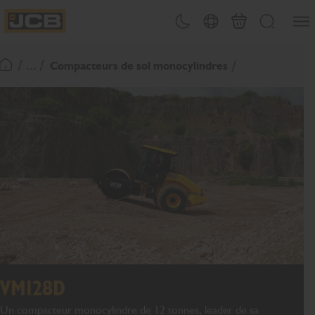
Ouvri
Changement de thème
Sélecteur de pays
Panier
Recherche
JCB Homepage
/ ... /
Compacteurs de sol monocylindres
Retour page d'accueil
VM128D
Un compacteur monocylindre de 12 tonnes, leader de sa