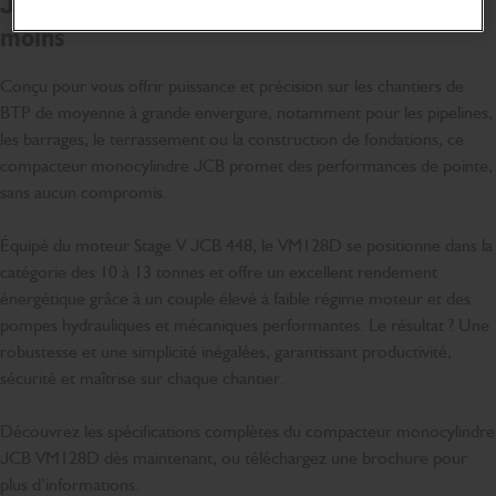
JCB VM128D : travaille plus vite et consomme
moins
Conçu pour vous offrir puissance et précision sur les chantiers de
BTP de moyenne à grande envergure, notamment pour les pipelines,
les barrages, le terrassement ou la construction de fondations, ce
compacteur monocylindre JCB promet des performances de pointe,
sans aucun compromis.
Équipé du moteur Stage V JCB 448, le VM128D se positionne dans la
catégorie des 10 à 13 tonnes et offre un excellent rendement
énergétique grâce à un couple élevé à faible régime moteur et des
pompes hydrauliques et mécaniques performantes. Le résultat ? Une
robustesse et une simplicité inégalées, garantissant productivité,
sécurité et maîtrise sur chaque chantier.
Découvrez les spécifications complètes du compacteur monocylindre
JCB VM128D dès maintenant, ou téléchargez une brochure pour
plus d’informations.