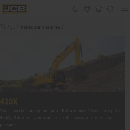
Ouvri
Changement de thème
Sélecteur de pays
Panier
Recherche
JCB Homepage
/ ... /
Pelles sur chenilles
Retour page d'accueil
420X
Vous cherchez une grande pelle JCB à vendre ? Avec cette pelle
420X, JCB mise avant tout sur la robustesse, la fiabilité et la
puissance.