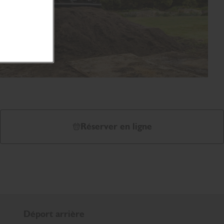
Réserver en ligne
Déport arrière