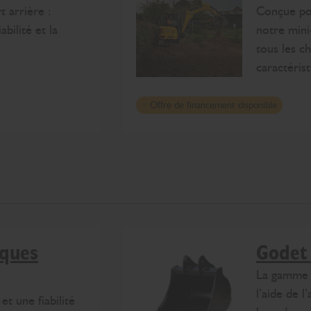
 arrière :
Conçue pou
abilité et la
notre mini
tous les c
caractéris
Offre de financement disponible
iques
Godet 
La gamme d
l’aide de l
t une fiabilité