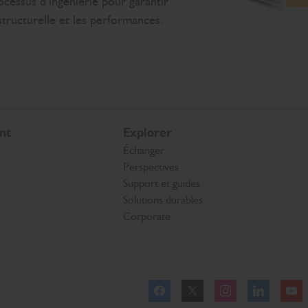
ocessus d’ingénierie pour garantir
N
 structurelle et les performances.
nt
Explorer
Échanger
Perspectives
Support et guides
Solutions durables
Corporate
Facebook
Twitter
Instagram
Linkedl