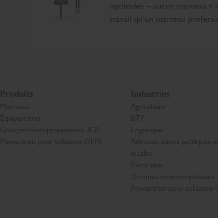
optimales – aucun marteau n’a
travail qu’un marteau profess
Produits
Industries
Machines
Agriculture
Équipements
BTP
Groupes motopropulseurs JCB
Logistique
Powertrain pour solutions OEM
Administrations publiques et 
locales
Électrique
Groupes motopropulseurs
Powertrain pour solution