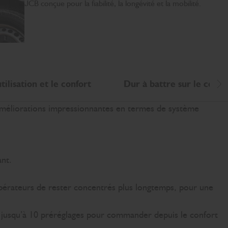
JCB conçue pour la fiabilité, la longévité et la mobilité.
utilisation et le confort
Dur à battre sur le coût 
Dé
méliorations impressionnantes en termes de système
ant.
pérateurs de rester concentrés plus longtemps, pour une
ec jusqu’à 10 préréglages pour commander depuis le confort