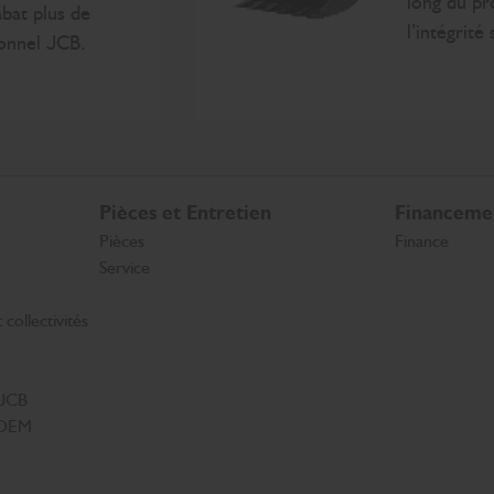
long du pr
bat plus de
l’intégrité
ionnel JCB.
Pièces et Entretien
Financeme
Pièces
Finance
Service
collectivités
 JCB
s OEM