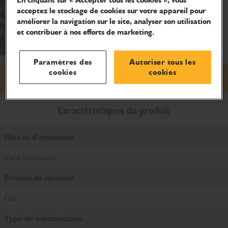
En cliquant sur « Accepter tous les cookies », vous
cherchiez un groupe électrogène hybride ou que vous souhaitiez
acceptez le stockage de cookies sur votre appareil pour
faire progresser votre chantier vers la neutralité carbone,
améliorer la navigation sur le site, analyser son utilisation
et contribuer à nos efforts de marketing.
l’innovation JCB est là.
Paramètres des
Autoriser tous les
cookies
cookies
Demander un prix
Caractéristiques du produit
Niveau d’émissions
Zero Emissions
Produit de location
Oui
Type de motorisation