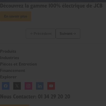
Découvrez la gamme 100% électrique de JCB
En savoir plus
Précédent
Suivant
Diapo précédente
Diapo suivante
Produits
Industries
Pièces et Entretien
Financement
Explorer
Facebook
Twitter
Instagram
Linkedln
YouTube
Nous Contacter: 01 34 29 20 20