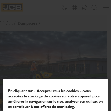
Ouvri
Changement de thème
Sélecteur de pays
Panier
Recherche
JCB Homepage
/ ... /
Dumpsters
Retour page d'accueil
En cliquant sur « Accepter tous les cookies », vous
acceptez le stockage de cookies sur votre appareil pour
HTD-5E
améliorer la navigation sur le site, analyser son utilisation
et contribuer à nos efforts de marketing.
Le Dumpster électrique est idéal pour les travaux à l'intérieur, à