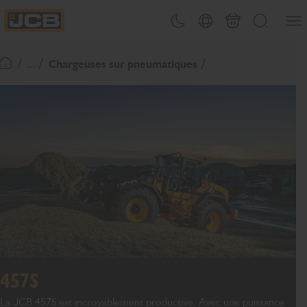
Ouvri
Changement de thème
Sélecteur de pays
Panier
Recherche
JCB Homepage
/ ... /
Chargeuses sur pneumatiques
Retour page d'accueil
457S
La JCB 457S est incroyablement productive. Avec une puissance