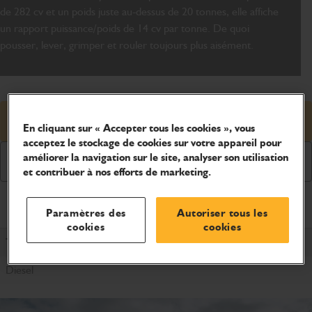
de 282 cv et un poids juste au-dessus de 20 tonnes, elle affiche
un rapport puissance/poids de 14 cv par tonne. De quoi
pousser, lever, grimper et rouler toujours plus aisément.
Demander un prix
En cliquant sur « Accepter tous les cookies », vous
acceptez le stockage de cookies sur votre appareil pour
améliorer la navigation sur le site, analyser son utilisation
Demander une brochure
et contribuer à nos efforts de marketing.
Caractéristiques du produit
Paramètres des
Autoriser tous les
cookies
cookies
Type de motorisation
Diesel