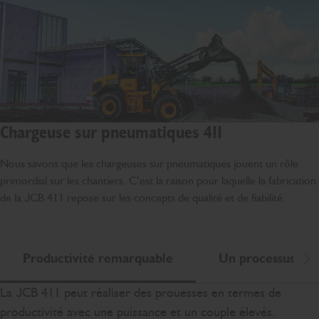
Chargeuse sur pneumatiques 411
Nous savons que les chargeuses sur pneumatiques jouent un rôle
primordial sur les chantiers. C’est la raison pour laquelle la fabrication
de la JCB 411 repose sur les concepts de qualité et de fiabilité.
Productivité remarquable
Un processus de 
Dé
La JCB 411 peut réaliser des prouesses en termes de
productivité avec une puissance et un couple élevés.