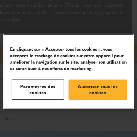
rôle primordial sur les chantiers. C’est la raison pour laquelle la
fabrication de la JCB 411 repose sur les concepts de qualité et
de fiabilité.
En cliquant sur « Accepter tous les cookies », vous
Demander un prix
acceptez le stockage de cookies sur votre appareil pour
améliorer la navigation sur le site, analyser son utilisation
et contribuer à nos efforts de marketing.
Demander une brochure
Paramètres des
Autoriser tous les
Caractéristiques du produit
cookies
cookies
Type de motorisation
Diesel