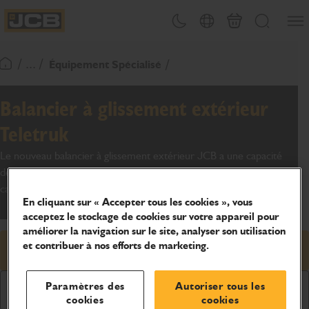
Ouvri
Changement de thème
Sélecteur de pays
Panier
Recherche
JCB Homepage
/ ... /
Équipement Spécialisé
Retour page d'accueil
Balancier à glissement extérieur
Teletruk
Le nouveau balancier à glissement extérieur JCB a une capacité
de 2 000 kg, ce qui en fait la solution parfaite pour la rotation des
caisses ou des palettes de stockage sur le chantier.
En cliquant sur « Accepter tous les cookies », vous
acceptez le stockage de cookies sur votre appareil pour
améliorer la navigation sur le site, analyser son utilisation
et contribuer à nos efforts de marketing.
Demander un prix
Paramètres des
Autoriser tous les
Demander une brochure
cookies
cookies