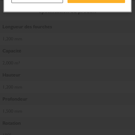
Spécification du produit
Longueur des fourches
1,200 mm
Capacité
2,000 m³
Hauteur
1,200 mm
Profondeur
1,500 mm
Rotation