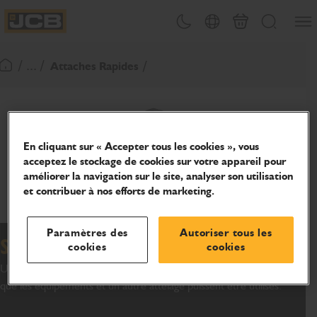
Ouvri
Changement de thème
Sélecteur de pays
Panier
Recherche
JCB Homepage
/ ... /
Attaches Rapides
Retour page d'accueil
En cliquant sur « Accepter tous les cookies », vous
acceptez le stockage de cookies sur votre appareil pour
améliorer la navigation sur le site, analyser son utilisation
et contribuer à nos efforts de marketing.
Paramètres des
Autoriser tous les
Support de conversion
cookies
cookies
Une attache rapide qui transforme l’attelage de la machine afin
que les équipements et un autre attelage puissent être utilisés.