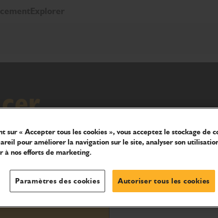
ncement
Explorer
acer
e son nouveau TDL avec positionneur
nt sur « Accepter tous les cookies », vous acceptez le stockage de c
s capacités de déport latéral et
reil pour améliorer la navigation sur le site, analyser son utilisatio
r à nos efforts de marketing.
ductivité sur les chantiers.
Paramètres des cookies
Autoriser tous les cookies