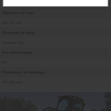
Caractéristiques du produit
Diamètre de roue
660-762 mm
Demande de débit
Standard-Haut
Arc d’orientation
60 º
Profondeur de rabotage
255-305 mm