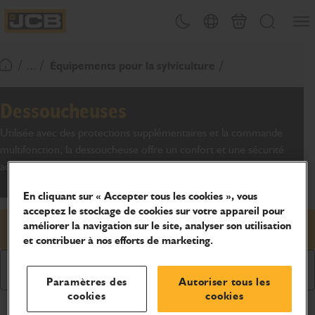
Ouvri
Changement de thème
Sélecteur de pays
Panier
Recherche
JCB Homepage
/ ... /
Équipements pour la sylviculture
Retour page d'accueil
Dessoucheuses
Utilisée avec des protections supplémentaires et la commande
multifonction, la dessoucheuse offre un confort et une sécurité
accrus à l’opérateur.
En cliquant sur « Accepter tous les cookies », vous
acceptez le stockage de cookies sur votre appareil pour
améliorer la navigation sur le site, analyser son utilisation
Demander un prix
et contribuer à nos efforts de marketing.
Demander une brochure
Paramètres des
Autoriser tous les
cookies
cookies