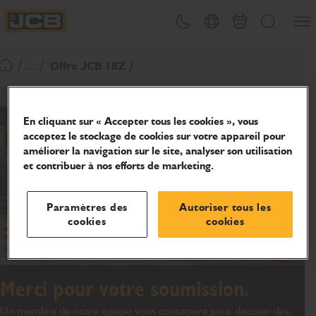
Ouvri
Changement de thème
Sélecteur de pays
Panier
Recherche
JCB Homepage
/ ... /
Offre JCB 18Z
Retour page d'accueil
En cliquant sur « Accepter tous les cookies », vous
acceptez le stockage de cookies sur votre appareil pour
améliorer la navigation sur le site, analyser son utilisation
et contribuer à nos efforts de marketing.
Paramètres des
Autoriser tous les
cookies
cookies
Merci pour votre soumission.
Un membre de notre équipe vous contactera pour discuter des