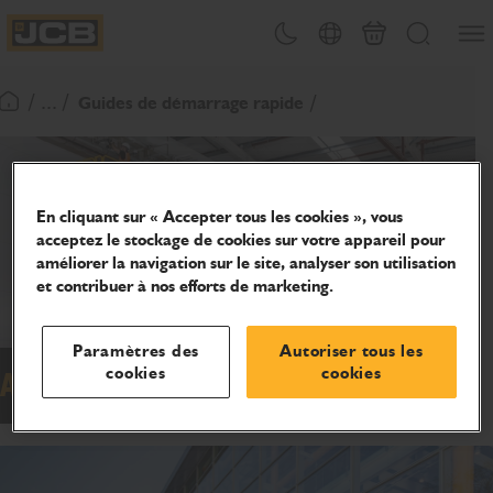
Ouvri
Changement de thème
Sélecteur de pays
Panier
Recherche
JCB Homepage
/ ... /
Guides de démarrage rapide
Retour page d'accueil
En cliquant sur « Accepter tous les cookies », vous
acceptez le stockage de cookies sur votre appareil pour
améliorer la navigation sur le site, analyser son utilisation
et contribuer à nos efforts de marketing.
Paramètres des
Autoriser tous les
cookies
cookies
Access