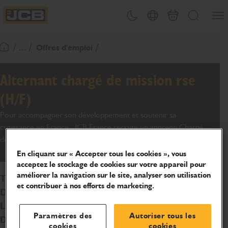
Ouvri
Changement de thème
Sélecteur de pays
Panier
Recherche
JCB Homepage
/ ... /
Offres d'emploi
Retour page d'accueil
Alternant chargé de mission rse
(H/F)
Pour accompagner son développement et soutenir sa
croissance en France, JCB France recrute un apprenti Chargé
de mission RSE (H/F) pour rejoindre son équipe.
En cliquant sur « Accepter tous les cookies », vous
acceptez le stockage de cookies sur votre appareil pour
améliorer la navigation sur le site, analyser son utilisation
Type de contrat :
apprentissage
et contribuer à nos efforts de marketing.
Durée :
2 ans
Localisation :
Siège social - Sarcelles (95)
Paramètres des
Autoriser tous les
Date de début :
poste à pourvoir dès septembre 2024
cookies
cookies