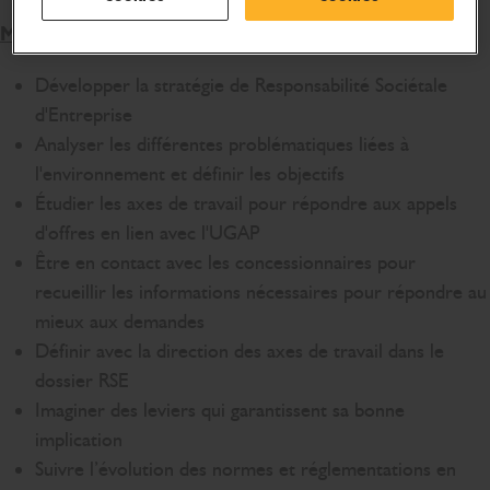
Mission et activité :
Développer la stratégie de Responsabilité Sociétale
d'Entreprise
Analyser les différentes problématiques liées à
l'environnement et définir les objectifs
Étudier les axes de travail pour répondre aux appels
d'offres en lien avec l'UGAP
Être en contact avec les concessionnaires pour
recueillir les informations nécessaires pour répondre au
mieux aux demandes
Définir avec la direction des axes de travail dans le
dossier RSE
Imaginer des leviers qui garantissent sa bonne
implication
Suivre l’évolution des normes et réglementations en