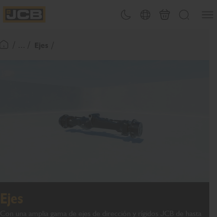
Abrir
Alternar tema
Selector de país
Carrito
Buscar
JCB Homepage
/ ... /
Ejes
Volver a la página de inicio
Ejes
Con una amplia gama de ejes de dirección y rígidos JCB de hasta