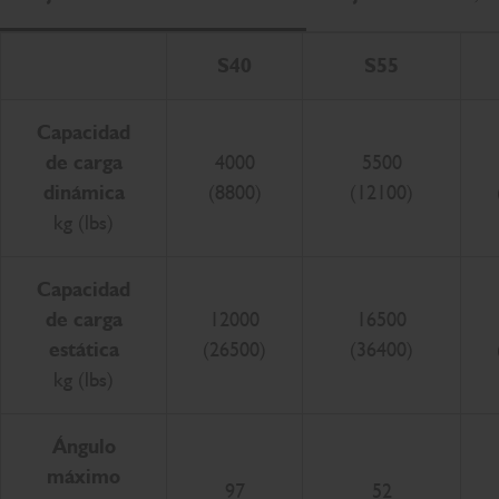
De
S40
S55
Capacidad
de carga
4000
5500
dinámica
(8800)
(12100)
kg (lbs)
Capacidad
de carga
12000
16500
estática
(26500)
(36400)
kg (lbs)
Ángulo
máximo
97
52