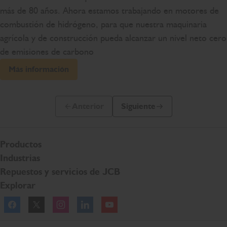
más de 80 años. Ahora estamos trabajando en motores de
combustión de hidrógeno, para que nuestra maquinaria
agrícola y de construcción pueda alcanzar un nivel neto cero
de emisiones de carbono
Más información
Anterior
Siguiente
Diapositiva anterior
Siguiente diapositiva
Productos
Industrias
Repuestos y servicios de JCB
Explorar
Facebook
Twitter
Instagram
Linkedln
YouTube