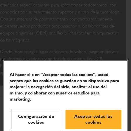
diseñados específicamente para aplicaciones todoterreno, son
conocidos por su rendimiento superior y el uso de la tecnología.
Con sus sistemas de postratamiento compactos y altamente
eficientes, estos productos proporcionan a los fabricantes de
equipos originales (OEM) una flexibilidad total en la arquitectura
de las máquinas.
Desde montacargas hasta camiones de volteo, pavimentadoras,
plataformas elevadoras y perforadoras rotatorias; JCB
Powertrain tiene la capacidad de impulsar todo tipo de
aplicaciones clave en el mundo de la construcción.
Al hacer clic en “Aceptar todas las cookies”, usted
acepta que las cookies se guarden en su dispositivo para
mejorar la navegación del sitio, analizar el uso del
mismo, y colaborar con nuestros estudios para
marketing.
Configuración de
Aceptar todas las
cookies
cookies